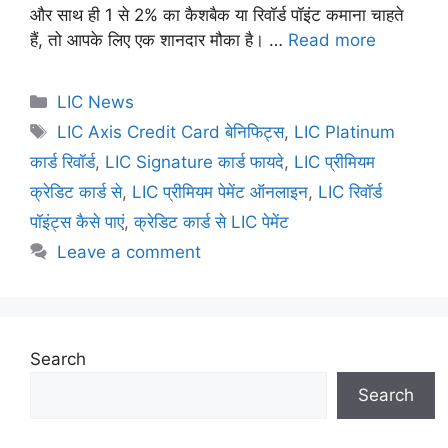
और साथ ही 1 से 2% का कैशबैक या रिवॉर्ड पॉइंट कमाना चाहते
हैं, तो आपके लिए एक शानदार मौका है। …
Read more
C
LIC News
a
T
LIC Axis Credit Card बेनिफिट्स
,
LIC Platinum
t
a
कार्ड रिवॉर्ड
,
LIC Signature कार्ड फायदे
,
LIC प्रीमियम
e
g
क्रेडिट कार्ड से
,
LIC प्रीमियम पेमेंट ऑनलाइन
,
LIC रिवॉर्ड
g
s
पॉइंट्स कैसे पाएं
,
क्रेडिट कार्ड से LIC पेमेंट
o
r
Leave a comment
i
e
s
Search
Search